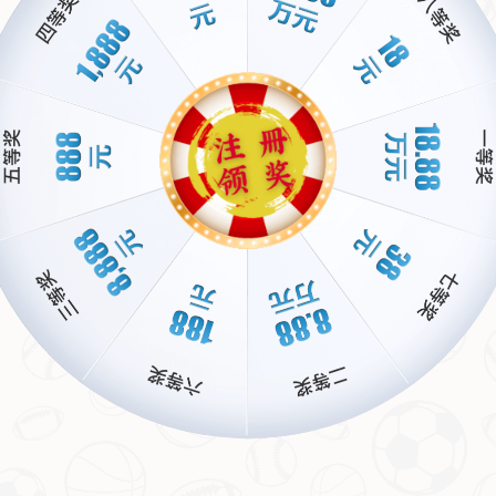
回顾历史案例，在2021年季后赛中，lake人同样因主力球员伤病问题
而止步首轮。当时，安东尼·戴维斯和 james的接连受伤直接导致了
战绩下滑。如今，若 james无法及时回归，其他球员如拉塞尔·威斯
布鲁克和安东尼·戴维斯必须挺身而出，否则 lake人恐难走远。
三：lake人如何应对这场危机
面对这一突发状况，lake人教练组已经在积极调整阵容和战术。首
先，提升其他核心球员的使用率将是当务之急。例如，安东尼·戴维
斯可能会承担更多内线进攻任务，而威少则需要在组织端发挥更大
作用。其次，一些角色球员也有望获得更多上场机会，用团队篮球
弥补巨星缺席带来的空缺。
此外，加强防守可能是 lake人目前最现实的选择。即便进攻端火力
不足，通过限制对手得分来争取胜利，也是一种可行的策略。
毕竟
在季后赛中，每一分都至关重要
。教练弗兰克·沃格尔需要在短时间
内找到最佳方案，确保队伍不至于因为
james左膝二级扭伤
而彻底崩
盘。
四：球迷与媒体的热议